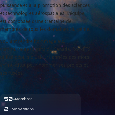
puissance et à la promotion des sciences
et technologies aérospatiales. L’équipe
est composée d’une trentaine de
membres de tous les domaines du génie.
Voulant rendre hommage aux
communautés Inuits du Canada, RockÉTS
utilise depuis plusieurs années des mots
en inuktitut pour nommer ses projets et
ses fusées.
50
+
Membres
2
Compétitions