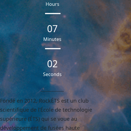
Hours
07
Minutes
00
Seconds
Fondé en 2012, RockÉTS est un club
scientifique de l’École de technologie
supérieure (ÉTS) qui se voue au
développement de fusées haute