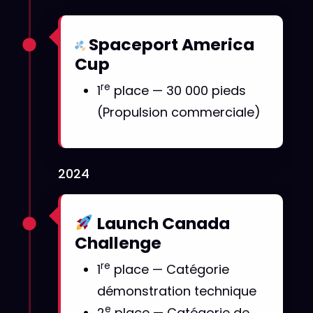
Spaceport America
Cup
re
1
place — 30 000 pieds
(Propulsion commerciale)
2024
Launch Canada
Challenge
re
1
place — Catégorie
démonstration technique
e
2
place — Catégorie de