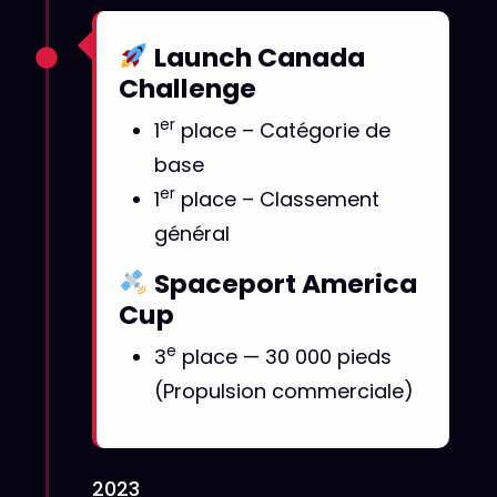
Launch Canada
Challenge
er
1
place – Catégorie de
base
er
1
place – Classement
général
Spaceport America
Cup
e
3
place — 30 000 pieds
(Propulsion commerciale)
2023